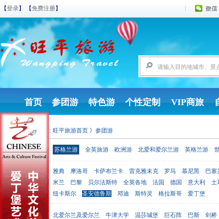
【
登录
】 【
免费注册
】
首页
参团游
特色游
个性定制
VIP商旅
您现在的位置：
旺平旅游首页
》参团游
参团游
苏格兰游
全英旅游
欧洲游
北爱和爱尔兰游
英格兰游
雅典
摩洛哥
卡萨布兰卡
雷克雅未克
罗马
慕尼黑
巴塞
出发地点
米兰
巴黎
贝尔法斯特
全英各地
法国
德国
意大利
土
纽卡斯尔
圣安德鲁斯
邓迪
斯特灵
格拉斯哥
爱丁堡
北爱尔兰及爱尔兰
牛津大学
温莎城堡
巨石阵
巴斯
剑桥
目的地点