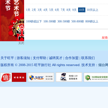
行程天数
1天
2天
3天
4天
5天
6天
7天
8天
9天
10天
10天以上
价格范围
100镑或以下
100-300镑
300-500镑
500-800镑
800镑以上
友情
关闭
关于旺平
|
游客须知
|
支付帮助
|
诚聘英才
|
合作加盟
|
联系我们
All rights reserved.
版权所有 © 2008-2015 旺平旅行社
技术支持：
烟台