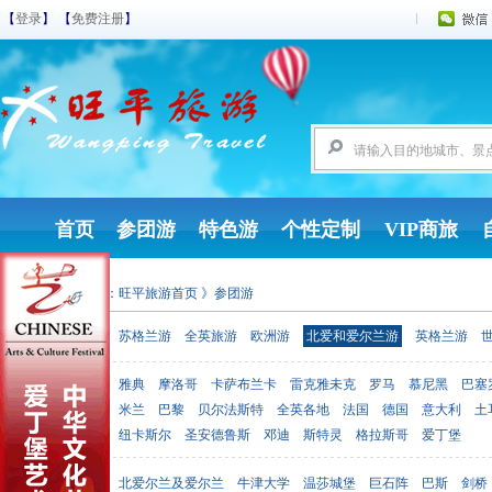
【
登录
】 【
免费注册
】
首页
参团游
特色游
个性定制
VIP商旅
您现在的位置：
旺平旅游首页
》参团游
参团游
苏格兰游
全英旅游
欧洲游
北爱和爱尔兰游
英格兰游
雅典
摩洛哥
卡萨布兰卡
雷克雅未克
罗马
慕尼黑
巴塞
出发地点
米兰
巴黎
贝尔法斯特
全英各地
法国
德国
意大利
土
纽卡斯尔
圣安德鲁斯
邓迪
斯特灵
格拉斯哥
爱丁堡
北爱尔兰及爱尔兰
牛津大学
温莎城堡
巨石阵
巴斯
剑桥
目的地点