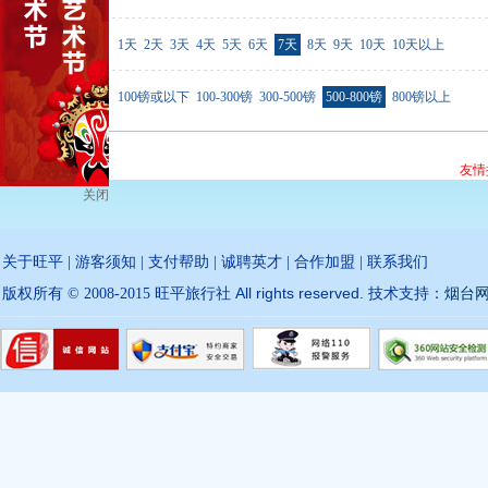
行程天数
1天
2天
3天
4天
5天
6天
7天
8天
9天
10天
10天以上
价格范围
100镑或以下
100-300镑
300-500镑
500-800镑
800镑以上
友情
关闭
关于旺平
|
游客须知
|
支付帮助
|
诚聘英才
|
合作加盟
|
联系我们
All rights reserved.
版权所有 © 2008-2015 旺平旅行社
技术支持：
烟台