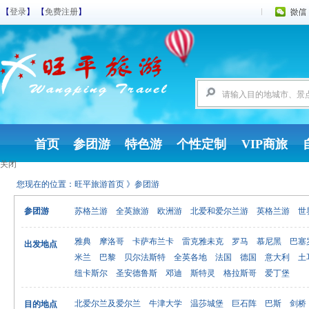
【
登录
】 【
免费注册
】
首页
参团游
特色游
个性定制
VIP商旅
关闭
您现在的位置：
旺平旅游首页
》参团游
参团游
苏格兰游
全英旅游
欧洲游
北爱和爱尔兰游
英格兰游
世
雅典
摩洛哥
卡萨布兰卡
雷克雅未克
罗马
慕尼黑
巴塞
出发地点
米兰
巴黎
贝尔法斯特
全英各地
法国
德国
意大利
土
纽卡斯尔
圣安德鲁斯
邓迪
斯特灵
格拉斯哥
爱丁堡
北爱尔兰及爱尔兰
牛津大学
温莎城堡
巨石阵
巴斯
剑桥
目的地点