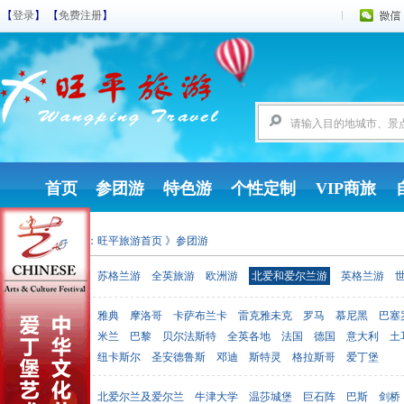
【
登录
】 【
免费注册
】
首页
参团游
特色游
个性定制
VIP商旅
您现在的位置：
旺平旅游首页
》参团游
参团游
苏格兰游
全英旅游
欧洲游
北爱和爱尔兰游
英格兰游
雅典
摩洛哥
卡萨布兰卡
雷克雅未克
罗马
慕尼黑
巴塞
出发地点
米兰
巴黎
贝尔法斯特
全英各地
法国
德国
意大利
土
纽卡斯尔
圣安德鲁斯
邓迪
斯特灵
格拉斯哥
爱丁堡
北爱尔兰及爱尔兰
牛津大学
温莎城堡
巨石阵
巴斯
剑桥
目的地点