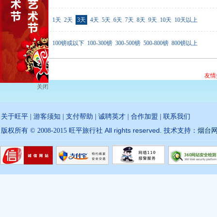
行程天数
1天
2天
3天
4天
5天
6天
7天
8天
9天
10天
10天以上
价格范围
100镑或以下
100-300镑
300-500镑
500-800镑
800镑以上
友情
关闭
关于旺平
|
游客须知
|
支付帮助
|
诚聘英才
|
合作加盟
|
联系我们
All rights reserved.
版权所有 © 2008-2015 旺平旅行社
技术支持：
烟台