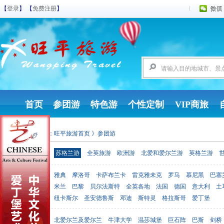
【
登录
】 【
免费注册
】
首页
参团游
特色游
个性定制
VIP商旅
您现在的位置：
旺平旅游首页
》参团游
参团游
苏格兰游
全英旅游
欧洲游
北爱和爱尔兰游
英格兰游
雅典
摩洛哥
卡萨布兰卡
雷克雅未克
罗马
慕尼黑
巴塞
出发地点
米兰
巴黎
贝尔法斯特
全英各地
法国
德国
意大利
土
纽卡斯尔
圣安德鲁斯
邓迪
斯特灵
格拉斯哥
爱丁堡
北爱尔兰及爱尔兰
牛津大学
温莎城堡
巨石阵
巴斯
剑桥
目的地点