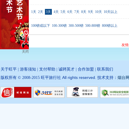
行程天数
1天
2天
3天
4天
5天
6天
7天
8天
9天
10天
10天以上
价格范围
100镑或以下
100-300镑
300-500镑
500-800镑
800镑以上
友情
关闭
关于旺平
|
游客须知
|
支付帮助
|
诚聘英才
|
合作加盟
|
联系我们
All rights reserved.
版权所有 © 2008-2015 旺平旅行社
技术支持：
烟台