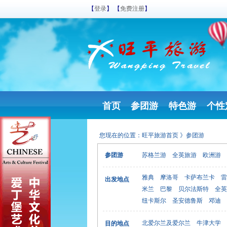
【
登录
】 【
免费注册
】
首页
参团游
特色游
个性
您现在的位置：
旺平旅游首页
》参团游
参团游
苏格兰游
全英旅游
欧洲游
雅典
摩洛哥
卡萨布兰卡
雷
出发地点
米兰
巴黎
贝尔法斯特
全英
纽卡斯尔
圣安德鲁斯
邓迪
北爱尔兰及爱尔兰
牛津大学
目的地点