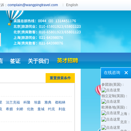
诉：
complain@wangpingtravel.com
English
店
签证
关于我们
在线咨询
重置搜索条件
参团游(英国)：
独立定制(英国)：
里
法兰克福
科隆
埃森
雅典
都柏林
欧洲各地(英国)：
及
希腊
剑桥
伦敦
曼城
约克
利兹
上海：
北京：