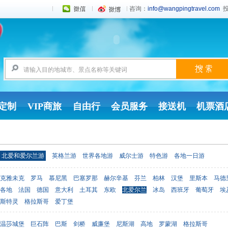
咨询：
info@wangpingtravel.com
投
定制
VIP商旅
自由行
会员服务
接送机
机票酒
北爱和爱尔兰游
英格兰游
世界各地游
威尔士游
特色游
各地一日游
克雅未克
罗马
慕尼黑
巴塞罗那
赫尔辛基
芬兰
柏林
汉堡
里斯本
马德
各地
法国
德国
意大利
土耳其
东欧
北爱尔兰
冰岛
西班牙
葡萄牙
埃
斯特灵
格拉斯哥
爱丁堡
温莎城堡
巨石阵
巴斯
剑桥
威廉堡
尼斯湖
高地
罗蒙湖
格拉斯哥