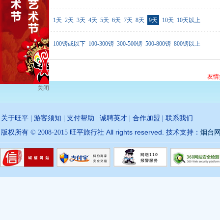
行程天数
1天
2天
3天
4天
5天
6天
7天
8天
9天
10天
10天以上
价格范围
100镑或以下
100-300镑
300-500镑
500-800镑
800镑以上
友情
关闭
关于旺平
|
游客须知
|
支付帮助
|
诚聘英才
|
合作加盟
|
联系我们
All rights reserved.
版权所有 © 2008-2015 旺平旅行社
技术支持：
烟台