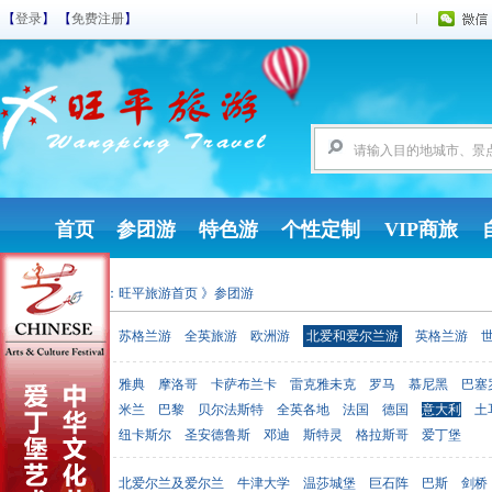
【
登录
】 【
免费注册
】
首页
参团游
特色游
个性定制
VIP商旅
您现在的位置：
旺平旅游首页
》参团游
参团游
苏格兰游
全英旅游
欧洲游
北爱和爱尔兰游
英格兰游
雅典
摩洛哥
卡萨布兰卡
雷克雅未克
罗马
慕尼黑
巴塞
出发地点
米兰
巴黎
贝尔法斯特
全英各地
法国
德国
意大利
土
纽卡斯尔
圣安德鲁斯
邓迪
斯特灵
格拉斯哥
爱丁堡
北爱尔兰及爱尔兰
牛津大学
温莎城堡
巨石阵
巴斯
剑桥
目的地点