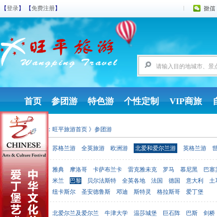
【
登录
】 【
免费注册
】
首页
参团游
特色游
个性定制
VIP商旅
您现在的位置：
旺平旅游首页
》参团游
参团游
苏格兰游
全英旅游
欧洲游
北爱和爱尔兰游
英格兰游
雅典
摩洛哥
卡萨布兰卡
雷克雅未克
罗马
慕尼黑
巴塞
出发地点
米兰
巴黎
贝尔法斯特
全英各地
法国
德国
意大利
土
纽卡斯尔
圣安德鲁斯
邓迪
斯特灵
格拉斯哥
爱丁堡
北爱尔兰及爱尔兰
牛津大学
温莎城堡
巨石阵
巴斯
剑桥
目的地点