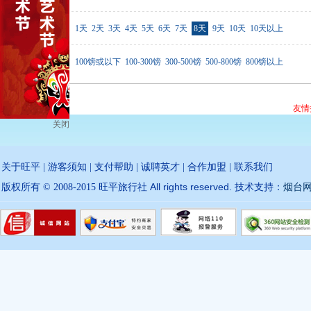
行程天数
1天
2天
3天
4天
5天
6天
7天
8天
9天
10天
10天以上
价格范围
100镑或以下
100-300镑
300-500镑
500-800镑
800镑以上
友情
关闭
关于旺平
|
游客须知
|
支付帮助
|
诚聘英才
|
合作加盟
|
联系我们
All rights reserved.
版权所有 © 2008-2015 旺平旅行社
技术支持：
烟台