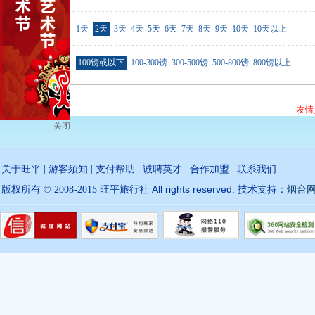
行程天数
1天
2天
3天
4天
5天
6天
7天
8天
9天
10天
10天以上
价格范围
100镑或以下
100-300镑
300-500镑
500-800镑
800镑以上
友情
关闭
关于旺平
|
游客须知
|
支付帮助
|
诚聘英才
|
合作加盟
|
联系我们
All rights reserved.
版权所有 © 2008-2015 旺平旅行社
技术支持：
烟台