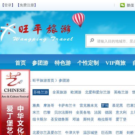
【
登录
】 【
免费注册
】
首页
参团游
特色游
个性定制
VIP商旅
您现在的位置：
旺平旅游首页
》参团游
参团游
苏格兰游
全英旅游
欧洲游
北爱和爱尔兰游
英格兰游
雅典
摩洛哥
卡萨布兰卡
雷克雅未克
罗马
慕尼黑
巴塞
出发地点
米兰
巴黎
贝尔法斯特
全英各地
法国
德国
意大利
土
纽卡斯尔
圣安德鲁斯
邓迪
斯特灵
格拉斯哥
爱丁堡
北爱尔兰及爱尔兰
牛津大学
温莎城堡
巨石阵
巴斯
剑桥
目的地点